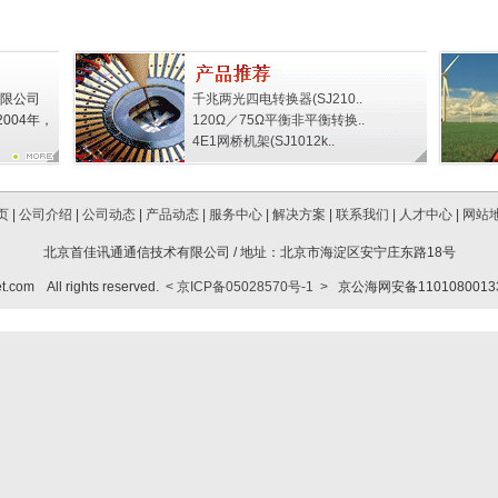
限公司
千兆两光四电转换器(SJ210..
004年，
120Ω／75Ω平衡非平衡转换..
4E1网桥机架(SJ1012k..
页
|
公司介绍
|
公司动态
|
产品动态
|
服务中心
|
解决方案
|
联系我们
|
人才中心
|
网站
北京首佳讯通通信技术有限公司 / 地址：北京市海淀区安宁庄东路18号
t.com All rights reserved.
< 京ICP备05028570号-1 >
京公海网安备110108001